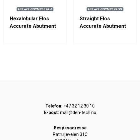
# EL-AS-SSYM2007A-1
# EL-AS-SSYM207POS
Hexalobular Elos
Straight Elos
Accurate Abutment
Accurate Abutment
Screw - Straumann®
Screw - Straumann®
Standard Tissue
Standard Tissue
Level 4.8RN/6.5WN
Level 4.8RN/6.5WN
Telefon:
+47 32 12 30 10
E-post:
mail@den-tech.no
Besøksadresse
Patruljeveien 31C