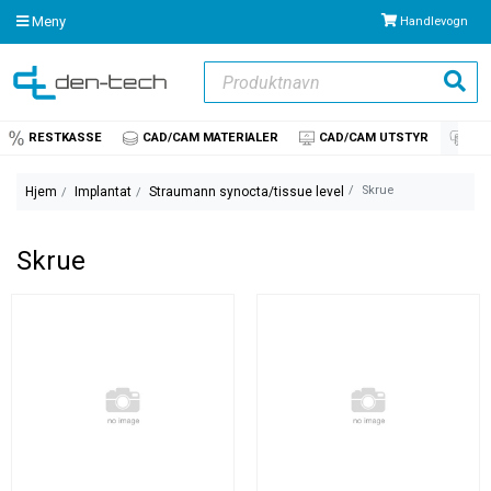
Meny
Handlevogn
Produktnavn
Søk
RESTKASSE
CAD/CAM MATERIALER
CAD/CAM UTSTYR
IM
Skrue
Hjem
Implantat
Straumann synocta/tissue level
Skrue