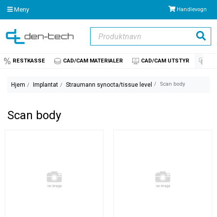
Meny
Handlevogn
Produktnavn
Søk
RESTKASSE
CAD/CAM MATERIALER
CAD/CAM UTSTYR
IM
Scan body
Hjem
Implantat
Straumann synocta/tissue level
Scan body