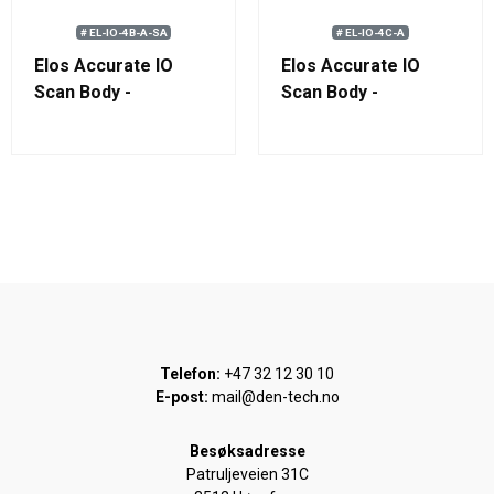
# EL-IO-4B-A-SA
# EL-IO-4C-A
Elos Accurate IO
Elos Accurate IO
Scan Body -
Scan Body -
Straumann Standard
Straumann NNC
Tissue Level 4.8 RN
Telefon:
+47 32 12 30 10
E-post:
mail@den-tech.no
Besøksadresse
Patruljeveien 31C