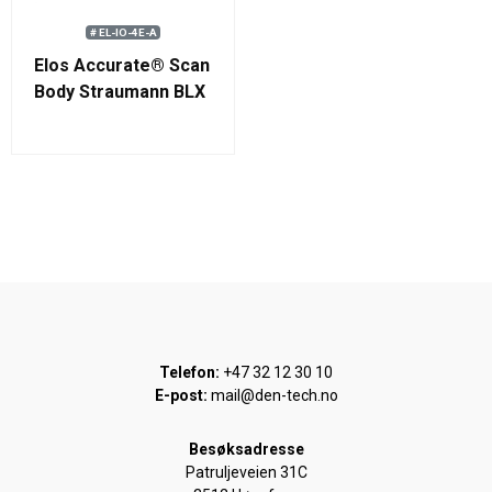
# EL-IO-4E-A
Elos Accurate® Scan
Body Straumann BLX
RB/WB
Telefon:
+47 32 12 30 10
E-post:
mail@den-tech.no
Besøksadresse
Patruljeveien 31C