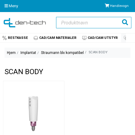
Meny
Handlevogn
Produktnavn
Søk
RESTKASSE
CAD/CAM MATERIALER
CAD/CAM UTSTYR
IM
SCAN BODY
Hjem
Implantat
Straumann blx kompatibel
SCAN BODY