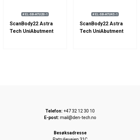
# EL-SB-ATU20-1
# EL-SB-ATU45-1
ScanBody22 Astra
ScanBody22 Astra
Tech UniAbutment
Tech UniAbutment
20°
45°
Telefon:
+47 32 12 30 10
E-post:
mail@den-tech.no
Besøksadresse
Patruljeveien 31C