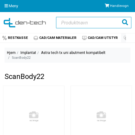
Meny
Handlevogn
Produktnavn
Søk
RESTKASSE
CAD/CAM MATERIALER
CAD/CAM UTSTYR
IM
Hjem
Implantat
Astra tech tx uni abutment kompatibelt
ScanBody22
ScanBody22