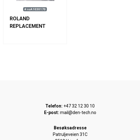
# roA1030170
ROLAND
REPLACEMENT
FILTER BAG FOR DP-
DWX BOFA
Telefon:
+47 32 12 30 10
E-post:
mail@den-tech.no
Besøksadresse
Patruljeveien 31C