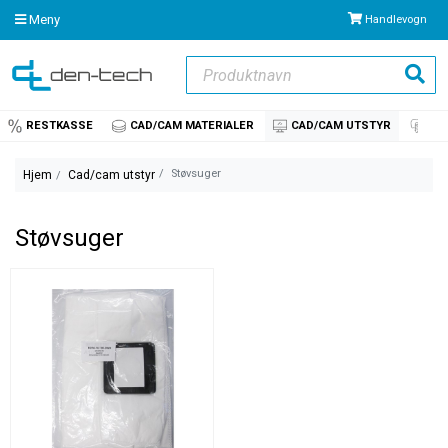
Meny
Handlevogn
Produktnavn
Søk
RESTKASSE
CAD/CAM MATERIALER
CAD/CAM UTSTYR
IM
Støvsuger
Hjem
Cad/cam utstyr
Støvsuger